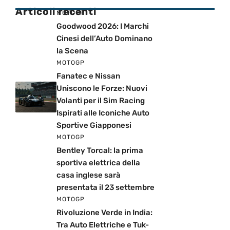
Articoli recenti
MOTOGP
Goodwood 2026: I Marchi
Cinesi dell’Auto Dominano
la Scena
MOTOGP
Fanatec e Nissan
Uniscono le Forze: Nuovi
Volanti per il Sim Racing
Ispirati alle Iconiche Auto
Sportive Giapponesi
MOTOGP
Bentley Torcal: la prima
sportiva elettrica della
casa inglese sarà
presentata il 23 settembre
MOTOGP
Rivoluzione Verde in India:
Tra Auto Elettriche e Tuk-