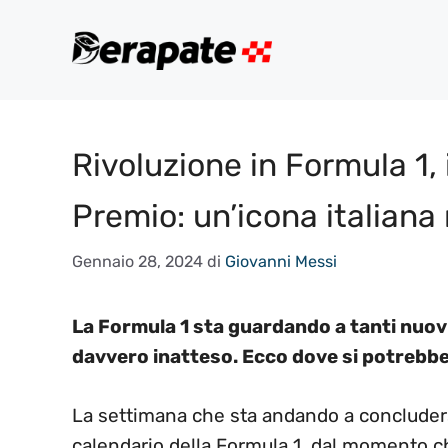
Vai
al
contenuto
Rivoluzione in Formula 1,
Premio: un’icona italiana
Gennaio 28, 2024
di
Giovanni Messi
La Formula 1 sta guardando a tanti nuov
davvero inatteso. Ecco dove si potrebbe
La settimana che sta andando a concludersi 
calendario della Formula 1, dal momento c