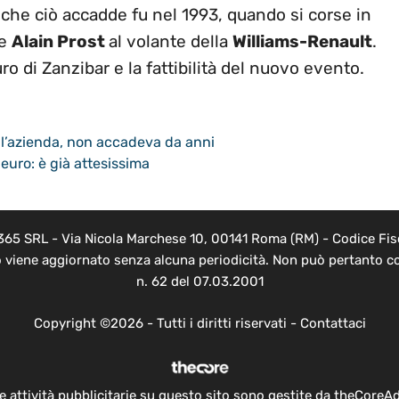
 che ciò accadde fu nel 1993, quando si corse in
se
Alain Prost
al volante della
Williams-Renault
.
o di Zanzibar e la fattibilità del nuovo evento.
ell’azienda, non accadeva da anni
 euro: è già attesissima
 365 SRL - Via Nicola Marchese 10, 00141 Roma (RM) - Codice Fisc
o viene aggiornato senza alcuna periodicità. Non può pertanto co
n. 62 del 07.03.2001
Copyright ©2026 - Tutti i diritti riservati -
Contattaci
e attività pubblicitarie su questo sito sono gestite da theCoreA