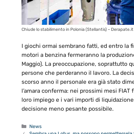
Chiude lo stabilimento in Polonia (Stellantis) – Derapate.it
I giochi ormai sembrano fatti, ed entro la f
motori a benzina fermeranno la produzione
Maggio). La preoccupazione, soprattutto que
persone che perderanno il lavoro. La decisi
scorso anno il personale era già stato dim
l’amara conferma: nei prossimi mesi FIAT for
loro impiego e i vari importi di liquidazione,
decisione meno pesante possibile.
Categorie
News
Sembra una Lotus, ma possono permettersela tu