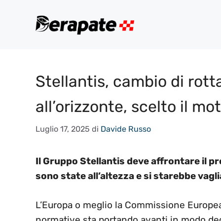
Vai
al
contenuto
Stellantis, cambio di rotta
all’orizzonte, scelto il mo
Luglio 17, 2025
di
Davide Russo
Il Gruppo Stellantis deve affrontare il p
sono state all’altezza e si starebbe vag
L’Europa o meglio la Commissione Europea
normative sta portando avanti in modo dec