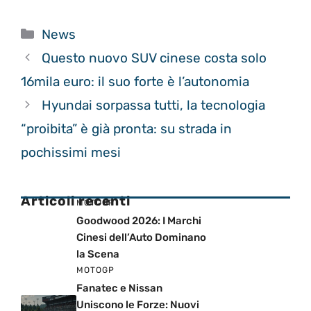
Categorie
News
Questo nuovo SUV cinese costa solo
16mila euro: il suo forte è l’autonomia
Hyundai sorpassa tutti, la tecnologia
“proibita” è già pronta: su strada in
pochissimi mesi
Articoli recenti
MOTOGP
Goodwood 2026: I Marchi
Cinesi dell’Auto Dominano
la Scena
MOTOGP
Fanatec e Nissan
Uniscono le Forze: Nuovi