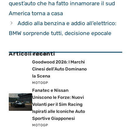
quest’auto che ha fatto innamorare il sud
America torna a casa
Addio alla benzina e addio all’elettrico:
BMW sorprende tutti, decisione epocale
Articoli recenti
MOTOGP
Goodwood 2026: I Marchi
Cinesi dell’Auto Dominano
la Scena
MOTOGP
Fanatec e Nissan
Uniscono le Forze: Nuovi
Volanti per il Sim Racing
Ispirati alle Iconiche Auto
Sportive Giapponesi
MOTOGP