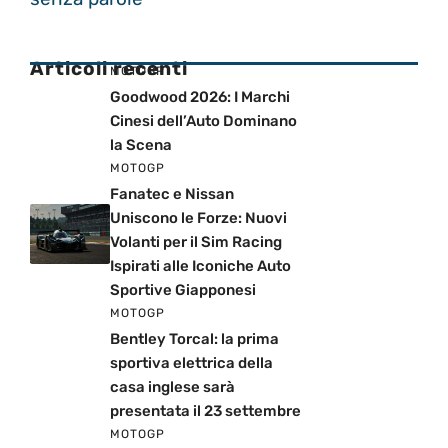
Articoli recenti
MOTOGP
Goodwood 2026: I Marchi
Cinesi dell’Auto Dominano
la Scena
MOTOGP
Fanatec e Nissan
Uniscono le Forze: Nuovi
Volanti per il Sim Racing
Ispirati alle Iconiche Auto
Sportive Giapponesi
MOTOGP
Bentley Torcal: la prima
sportiva elettrica della
casa inglese sarà
presentata il 23 settembre
MOTOGP