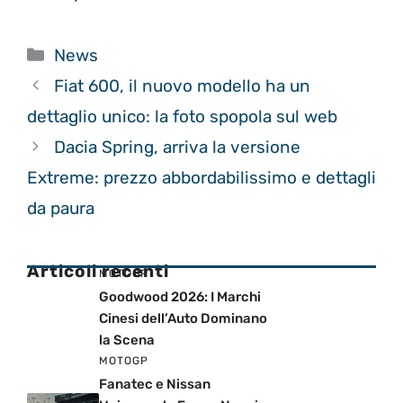
Categorie
News
Fiat 600, il nuovo modello ha un
dettaglio unico: la foto spopola sul web
Dacia Spring, arriva la versione
Extreme: prezzo abbordabilissimo e dettagli
da paura
Articoli recenti
MOTOGP
Goodwood 2026: I Marchi
Cinesi dell’Auto Dominano
la Scena
MOTOGP
Fanatec e Nissan