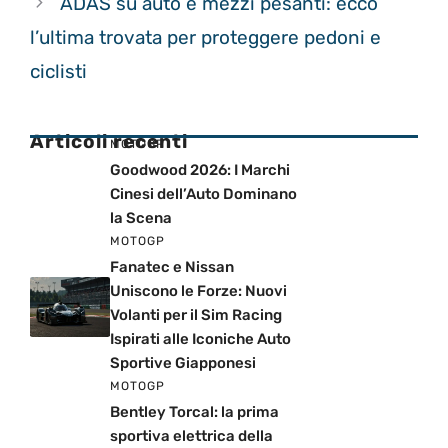
ADAS su auto e mezzi pesanti: ecco
l’ultima trovata per proteggere pedoni e
ciclisti
Articoli recenti
MOTOGP
Goodwood 2026: I Marchi
Cinesi dell’Auto Dominano
la Scena
MOTOGP
Fanatec e Nissan
Uniscono le Forze: Nuovi
Volanti per il Sim Racing
Ispirati alle Iconiche Auto
Sportive Giapponesi
MOTOGP
Bentley Torcal: la prima
sportiva elettrica della