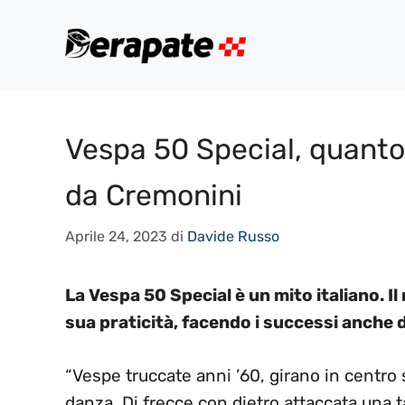
Vai
al
contenuto
Vespa 50 Special, quanto
da Cremonini
Aprile 24, 2023
di
Davide Russo
La Vespa 50 Special è un mito italiano. Il
sua praticità, facendo i successi anche 
“Vespe truccate anni ’60, girano in centro 
danza. Di frecce con dietro attaccata una ta