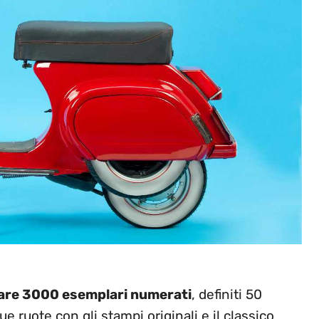
izzare 3000 esemplari numerati
, definiti 50
e ruote con gli stampi originali e il classico