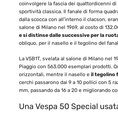
coinvolgere la fascia dei quattordicenni d
sportività classica. Il fanale di forma quadr
dalla scocca con all’interno il clacson, era
salone di Milano nel 1969, al costo di 132.0
e si distinse dalle successive per la ruota
obliquo, per il nasello e il tegolino del fan
La V5B1T, svelata al salone di Milano nel 1
Piaggio con 563.000 esemplari prodotti. Q
orizzontali, mentre il nasello e
il tegolino
cerchi passarono dai 9 a 10 pollici con 5 r
mm, passando da 16 a 20 e migliorando così
Una Vespa 50 Special usat