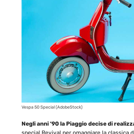
Vespa 50 Special (AdobeStock)
Negli anni ‘90 la Piaggio decise di real
special Revival per omaggiare la classica du