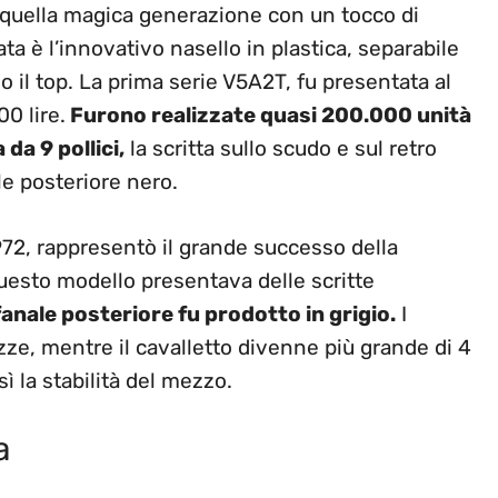
i quella magica generazione con un tocco di
ata è l’innovativo nasello in plastica, separabile
no il top. La prima serie V5A2T, fu presentata al
00 lire.
Furono realizzate quasi 200.000 unità
 da 9 pollici,
la scritta sullo scudo e sul retro
ale posteriore nero.
972, rappresentò il grande successo della
uesto modello presentava delle scritte
 fanale posteriore fu prodotto in grigio.
I
azze, mentre il cavalletto divenne più grande di 4
 la stabilità del mezzo.
a