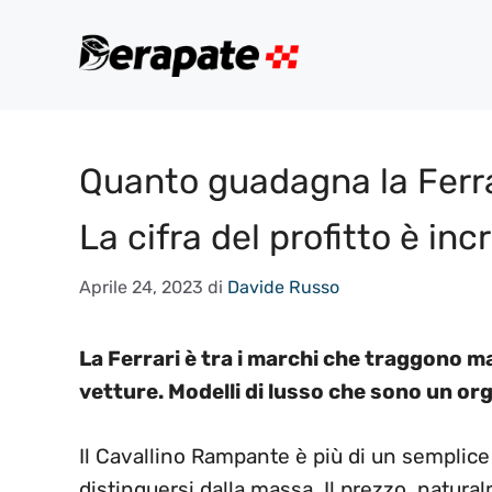
Vai
al
contenuto
Quanto guadagna la Ferra
La cifra del profitto è inc
Aprile 24, 2023
di
Davide Russo
La Ferrari è tra i marchi che traggono ma
vetture. Modelli di lusso che sono un orgo
Il Cavallino Rampante è più di un semplice
distinguersi dalla massa. Il prezzo, natural