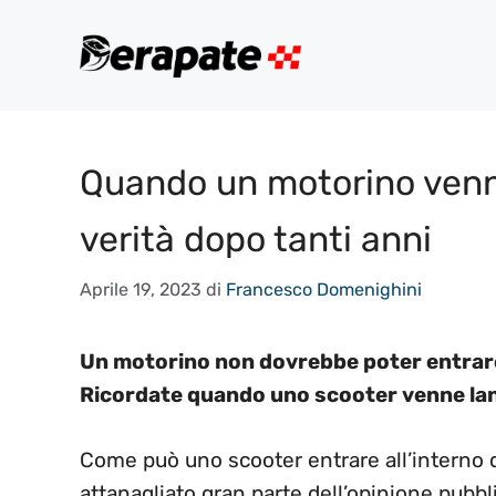
Vai
al
contenuto
Quando un motorino venne 
verità dopo tanti anni
Aprile 19, 2023
di
Francesco Domenighini
Un motorino non dovrebbe poter entrare
Ricordate quando uno scooter venne lanc
Come può uno scooter entrare all’interno 
attanagliato gran parte dell’opinione pubbl