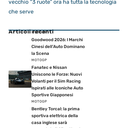
vecchio “3 ruote” ora ha tutta la tecnologia
che serve
Articoli recenti
MOTOGP
Goodwood 2026: I Marchi
Cinesi dell’Auto Dominano
la Scena
MOTOGP
Fanatec e Nissan
Uniscono le Forze: Nuovi
Volanti per il Sim Racing
Ispirati alle Iconiche Auto
Sportive Giapponesi
MOTOGP
Bentley Torcal: la prima
sportiva elettrica della
casa inglese sarà