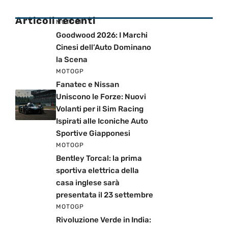
Articoli recenti
MOTOGP
Goodwood 2026: I Marchi
Cinesi dell’Auto Dominano
la Scena
MOTOGP
Fanatec e Nissan
Uniscono le Forze: Nuovi
Volanti per il Sim Racing
Ispirati alle Iconiche Auto
Sportive Giapponesi
MOTOGP
Bentley Torcal: la prima
sportiva elettrica della
casa inglese sarà
presentata il 23 settembre
MOTOGP
Rivoluzione Verde in India: