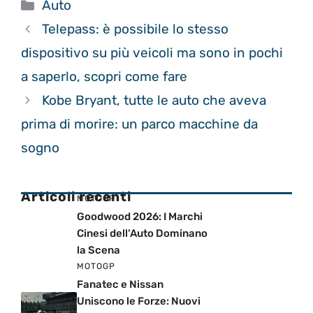
Categorie
Auto
Telepass: è possibile lo stesso
dispositivo su più veicoli ma sono in pochi
a saperlo, scopri come fare
Kobe Bryant, tutte le auto che aveva
prima di morire: un parco macchine da
sogno
Articoli recenti
MOTOGP
Goodwood 2026: I Marchi
Cinesi dell’Auto Dominano
la Scena
MOTOGP
Fanatec e Nissan
Uniscono le Forze: Nuovi