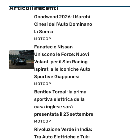
Articoli recenti
MOTOGP
Goodwood 2026: I Marchi
Cinesi dell’Auto Dominano
la Scena
MOTOGP
Fanatec e Nissan
Uniscono le Forze: Nuovi
Volanti per il Sim Racing
Ispirati alle Iconiche Auto
Sportive Giapponesi
MOTOGP
Bentley Torcal: la prima
sportiva elettrica della
casa inglese sarà
presentata il 23 settembre
MOTOGP
Rivoluzione Verde in India:
Tra Auto Elettriche e Tuk-