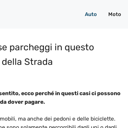
Auto
Moto
se parcheggi in questo
 della Strada
entito, ecco perché in questi casi ci possono
 da dover pagare.
omobili, ma anche dei pedoni e delle biciclette.
e sono solamente percorribili dagli uni o dagli