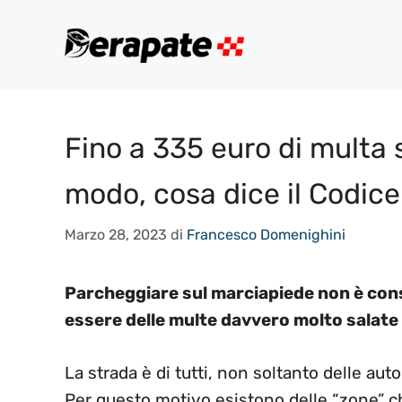
Vai
al
contenuto
Fino a 335 euro di multa 
modo, cosa dice il Codice
Marzo 28, 2023
di
Francesco Domenighini
Parcheggiare sul marciapiede non è cons
essere delle multe davvero molto salate
La strada è di tutti, non soltanto delle aut
Per questo motivo esistono delle “zone” ch