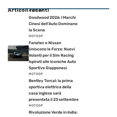
Articoli recenti
MOTOGP
Goodwood 2026: I Marchi
Cinesi dell’Auto Dominano
la Scena
MOTOGP
Fanatec e Nissan
Uniscono le Forze: Nuovi
Volanti per il Sim Racing
Ispirati alle Iconiche Auto
Sportive Giapponesi
MOTOGP
Bentley Torcal: la prima
sportiva elettrica della
casa inglese sarà
presentata il 23 settembre
MOTOGP
Rivoluzione Verde in India: