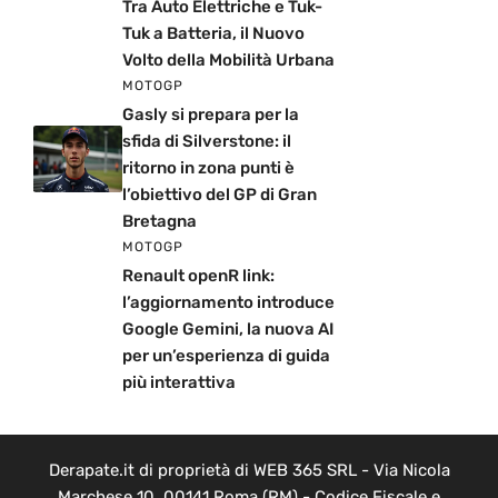
Tra Auto Elettriche e Tuk-
Tuk a Batteria, il Nuovo
Volto della Mobilità Urbana
MOTOGP
Gasly si prepara per la
sfida di Silverstone: il
ritorno in zona punti è
l’obiettivo del GP di Gran
Bretagna
MOTOGP
Renault openR link:
l’aggiornamento introduce
Google Gemini, la nuova AI
per un’esperienza di guida
più interattiva
Derapate.it di proprietà di WEB 365 SRL - Via Nicola
Marchese 10, 00141 Roma (RM) - Codice Fiscale e