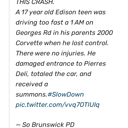
THIS CRASH.
A 17 year old Edison teen was
driving too fast a 1 AM on
Georges Rd in his parents 2000
Corvette when he lost control.
There were no injuries. He
damaged entrance to Pierres
Deli, totaled the car, and
received a
summons.
#SlowDown
pic.twitter.com/vvq7OTlUIq
— So Brunswick PD