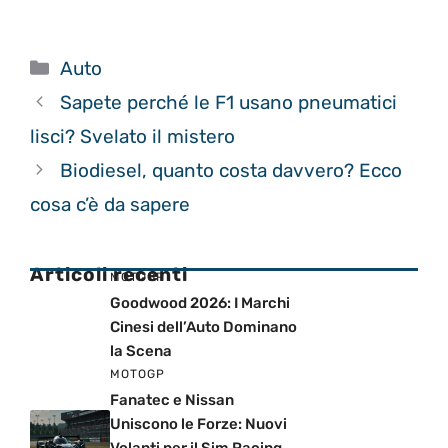
Categorie
Auto
Sapete perché le F1 usano pneumatici
lisci? Svelato il mistero
Biodiesel, quanto costa davvero? Ecco
cosa c’è da sapere
Articoli recenti
MOTOGP
Goodwood 2026: I Marchi
Cinesi dell’Auto Dominano
la Scena
MOTOGP
Fanatec e Nissan
Uniscono le Forze: Nuovi
Volanti per il Sim Racing