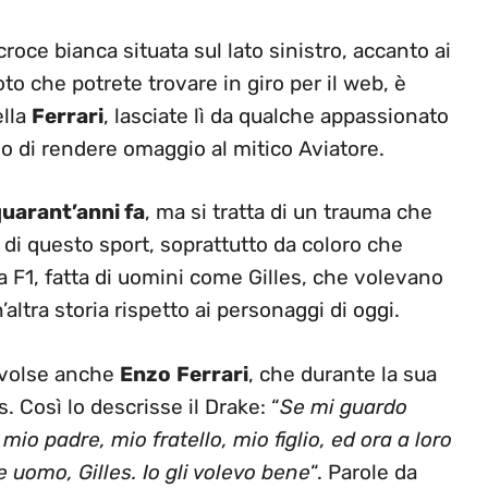
roce bianca situata sul lato sinistro, accanto ai
to che potrete trovare in giro per il web, è
ella
Ferrari
, lasciate lì da qualche appassionato
o di rendere omaggio al mitico Aviatore.
quarant’anni fa
, ma si tratta di un trauma che
 di questo sport, soprattutto da coloro che
ra F1, fatta di uomini come Gilles, che volevano
altra storia rispetto ai personaggi di oggi.
nvolse anche
Enzo
Ferrari
, che durante la sua
. Così lo descrisse il Drake: “
Se mi guardo
: mio padre, mio fratello, mio figlio, ed ora a loro
 uomo, Gilles. Io gli volevo bene
“. Parole da