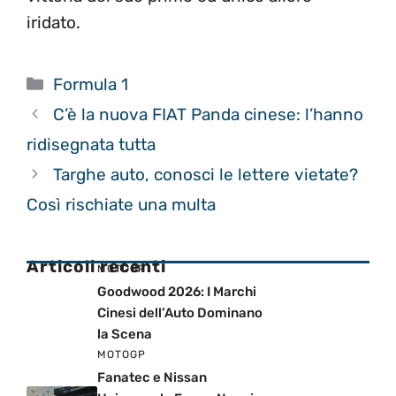
iridato.
Categorie
Formula 1
C’è la nuova FIAT Panda cinese: l’hanno
ridisegnata tutta
Targhe auto, conosci le lettere vietate?
Così rischiate una multa
Articoli recenti
MOTOGP
Goodwood 2026: I Marchi
Cinesi dell’Auto Dominano
la Scena
MOTOGP
Fanatec e Nissan