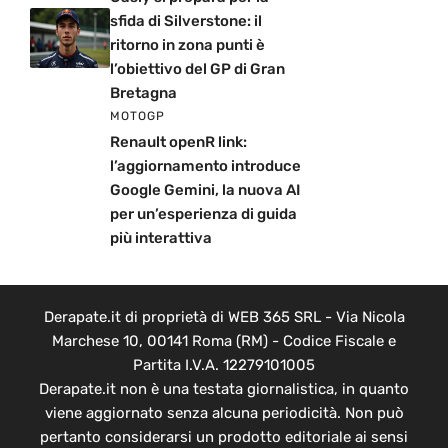
sfida di Silverstone: il
ritorno in zona punti è
l’obiettivo del GP di Gran
Bretagna
MOTOGP
Renault openR link:
l’aggiornamento introduce
Google Gemini, la nuova AI
per un’esperienza di guida
più interattiva
Derapate.it di proprietà di WEB 365 SRL - Via Nicola
Marchese 10, 00141 Roma (RM) - Codice Fiscale e
Partita I.V.A. 12279101005
Derapate.it non è una testata giornalistica, in quanto
viene aggiornato senza alcuna periodicità. Non può
pertanto considerarsi un prodotto editoriale ai sensi