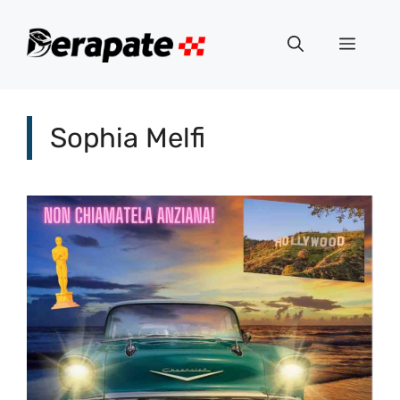
Vai
al
Menu
contenuto
Sophia Melfi