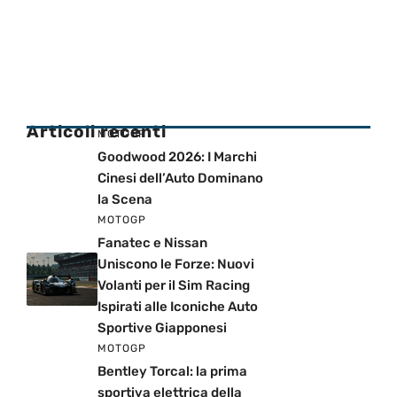
Articoli recenti
MOTOGP
Goodwood 2026: I Marchi
Cinesi dell’Auto Dominano
la Scena
MOTOGP
Fanatec e Nissan
Uniscono le Forze: Nuovi
Volanti per il Sim Racing
Ispirati alle Iconiche Auto
Sportive Giapponesi
MOTOGP
Bentley Torcal: la prima
sportiva elettrica della