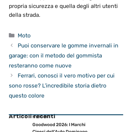
propria sicurezza e quella degli altri utenti
della strada.
Categorie
Moto
Puoi conservare le gomme invernali in
garage: con il metodo del gommista
resteranno come nuove
Ferrari, conosci il vero motivo per cui
sono rosse? L’incredibile storia dietro
questo colore
Articoli recenti
MOTOGP
Goodwood 2026: I Marchi
Cinesi dell’Auto Dominano