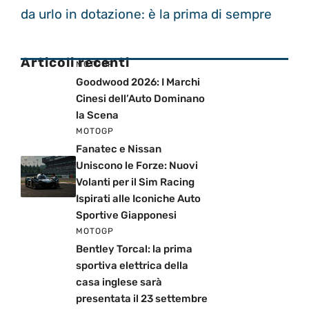
da urlo in dotazione: è la prima di sempre
Articoli recenti
MOTOGP
Goodwood 2026: I Marchi
Cinesi dell’Auto Dominano
la Scena
MOTOGP
Fanatec e Nissan
Uniscono le Forze: Nuovi
Volanti per il Sim Racing
Ispirati alle Iconiche Auto
Sportive Giapponesi
MOTOGP
Bentley Torcal: la prima
sportiva elettrica della
casa inglese sarà
presentata il 23 settembre