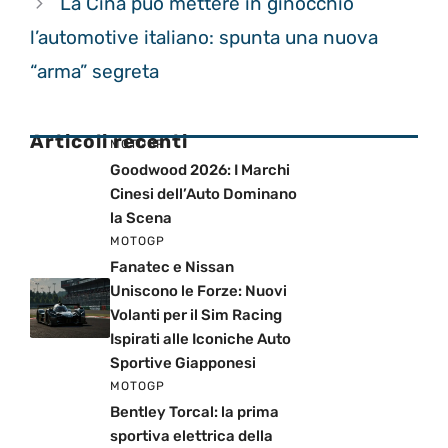
La Cina può mettere in ginocchio
l’automotive italiano: spunta una nuova
“arma” segreta
Articoli recenti
MOTOGP
Goodwood 2026: I Marchi
Cinesi dell’Auto Dominano
la Scena
MOTOGP
Fanatec e Nissan
Uniscono le Forze: Nuovi
Volanti per il Sim Racing
Ispirati alle Iconiche Auto
Sportive Giapponesi
MOTOGP
Bentley Torcal: la prima
sportiva elettrica della