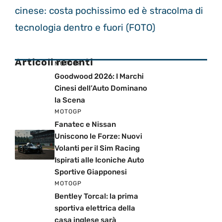
cinese: costa pochissimo ed è stracolma di
tecnologia dentro e fuori (FOTO)
Articoli recenti
MOTOGP
Goodwood 2026: I Marchi
Cinesi dell’Auto Dominano
la Scena
MOTOGP
Fanatec e Nissan
Uniscono le Forze: Nuovi
Volanti per il Sim Racing
Ispirati alle Iconiche Auto
Sportive Giapponesi
MOTOGP
Bentley Torcal: la prima
sportiva elettrica della
casa inglese sarà