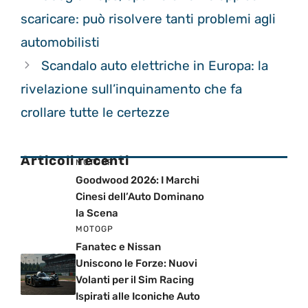
scaricare: può risolvere tanti problemi agli
automobilisti
Scandalo auto elettriche in Europa: la
rivelazione sull’inquinamento che fa
crollare tutte le certezze
Articoli recenti
MOTOGP
Goodwood 2026: I Marchi
Cinesi dell’Auto Dominano
la Scena
MOTOGP
Fanatec e Nissan
Uniscono le Forze: Nuovi
Volanti per il Sim Racing
Ispirati alle Iconiche Auto