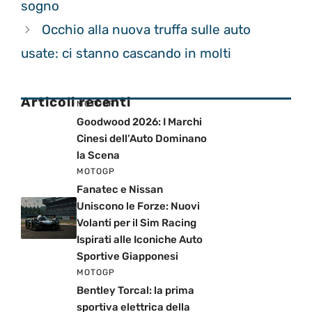
sogno
Occhio alla nuova truffa sulle auto
usate: ci stanno cascando in molti
Articoli recenti
MOTOGP
Goodwood 2026: I Marchi
Cinesi dell’Auto Dominano
la Scena
MOTOGP
Fanatec e Nissan
Uniscono le Forze: Nuovi
Volanti per il Sim Racing
Ispirati alle Iconiche Auto
Sportive Giapponesi
MOTOGP
Bentley Torcal: la prima
sportiva elettrica della