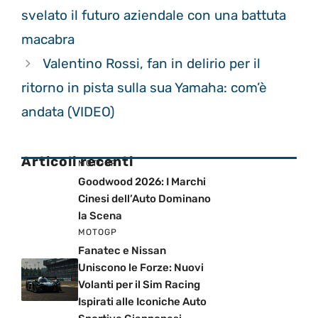
svelato il futuro aziendale con una battuta
macabra
Valentino Rossi, fan in delirio per il
ritorno in pista sulla sua Yamaha: com’è
andata (VIDEO)
Articoli recenti
MOTOGP
Goodwood 2026: I Marchi
Cinesi dell’Auto Dominano
la Scena
MOTOGP
Fanatec e Nissan
Uniscono le Forze: Nuovi
Volanti per il Sim Racing
Ispirati alle Iconiche Auto