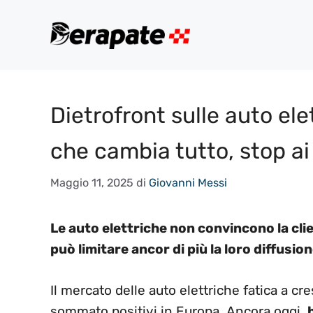
Vai
al
contenuto
Dietrofront sulle auto el
che cambia tutto, stop ai
Maggio 11, 2025
di
Giovanni Messi
Le auto elettriche non convincono la cli
può limitare ancor di più la loro diffusion
Il mercato delle auto elettriche fatica a c
sommato positivi in Europa. Ancora oggi,