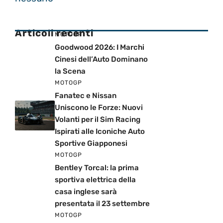
Articoli recenti
MOTOGP
Goodwood 2026: I Marchi
Cinesi dell’Auto Dominano
la Scena
MOTOGP
Fanatec e Nissan
Uniscono le Forze: Nuovi
Volanti per il Sim Racing
Ispirati alle Iconiche Auto
Sportive Giapponesi
MOTOGP
Bentley Torcal: la prima
sportiva elettrica della
casa inglese sarà
presentata il 23 settembre
MOTOGP