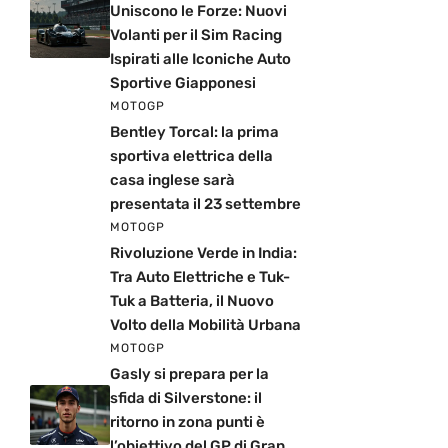
Uniscono le Forze: Nuovi
Volanti per il Sim Racing
Ispirati alle Iconiche Auto
Sportive Giapponesi
MOTOGP
Bentley Torcal: la prima
sportiva elettrica della
casa inglese sarà
presentata il 23 settembre
MOTOGP
Rivoluzione Verde in India:
Tra Auto Elettriche e Tuk-
Tuk a Batteria, il Nuovo
Volto della Mobilità Urbana
MOTOGP
Gasly si prepara per la
sfida di Silverstone: il
ritorno in zona punti è
l’obiettivo del GP di Gran