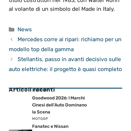
titolo costruttori nel 1983, con Walter Rohrl
al volante di un simbolo del Made in Italy.
Categorie
News
Mercedes corre ai ripari: richiamo per un
modello top della gamma
Stellantis, passo in avanti decisivo sulle
auto elettriche: il progetto è quasi completo
Articoli recenti
MOTOGP
Goodwood 2026: I Marchi
Cinesi dell’Auto Dominano
la Scena
MOTOGP
Fanatec e Nissan