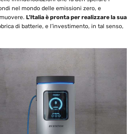
fondi nel mondo delle emissioni zero, e
a muovere.
L’Italia è pronta per realizzare la sua
brica di batterie, e l’investimento, in tal senso,