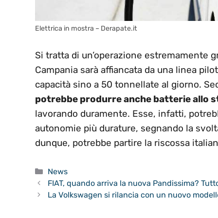
Elettrica in mostra – Derapate.it
Si tratta di un’operazione estremamente gre
Campania sarà affiancata da una linea pilota 
capacità sino a 50 tonnellate al giorno. Se
potrebbe produrre anche batterie allo s
lavorando duramente. Esse, infatti, potreb
autonomie più durature, segnando la svolta 
dunque, potrebbe partire la riscossa itali
Categorie
News
FIAT, quando arriva la nuova Pandissima? Tutto
La Volkswagen si rilancia con un nuovo modello