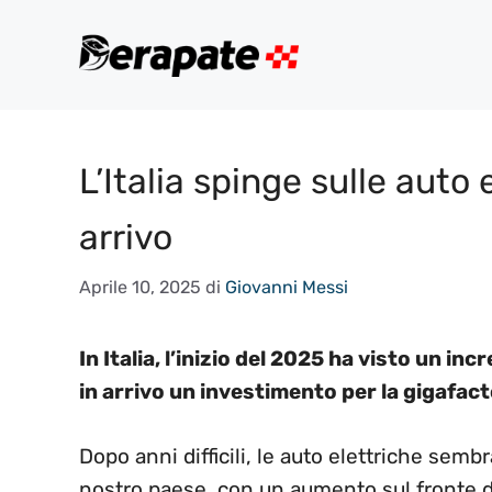
Vai
al
contenuto
L’Italia spinge sulle auto 
arrivo
Aprile 10, 2025
di
Giovanni Messi
In Italia, l’inizio del 2025 ha visto un in
in arrivo un investimento per la gigafact
Dopo anni difficili, le auto elettriche semb
nostro paese, con un aumento sul fronte de