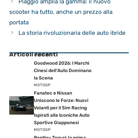
Piaggio amplia la gamma: il nuovo
scooter ha tutto, anche un prezzo alla
portata
La storia rivoluzionaria delle auto ibride
Articoli recenti
MOTOGP
Goodwood 2026: I Marchi
Cinesi dell’Auto Dominano
la Scena
MOTOGP
Fanatec e Nissan
Uniscono le Forze: Nuovi
Volanti per il Sim Racing
Ispirati alle Iconiche Auto
Sportive Giapponesi
MOTOGP
Bentley Torcal: la prima