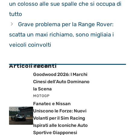
un colosso alle sue spalle che si occupa di
tutto
Grave problema per la Range Rover:
scatta un maxi richiamo, sono migliaia i
veicoli coinvolti
Articoli recenti
MOTOGP
Goodwood 2026: I Marchi
Cinesi dell’Auto Dominano
la Scena
MOTOGP
Fanatec e Nissan
Uniscono le Forze: Nuovi
Volanti per il Sim Racing
Ispirati alle Iconiche Auto
Sportive Giapponesi