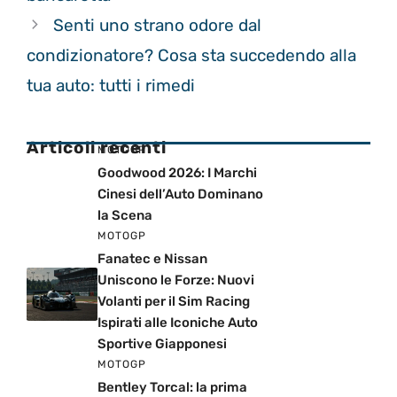
Senti uno strano odore dal
condizionatore? Cosa sta succedendo alla
tua auto: tutti i rimedi
Articoli recenti
MOTOGP
Goodwood 2026: I Marchi
Cinesi dell’Auto Dominano
la Scena
MOTOGP
Fanatec e Nissan
Uniscono le Forze: Nuovi
Volanti per il Sim Racing
Ispirati alle Iconiche Auto
Sportive Giapponesi
MOTOGP
Bentley Torcal: la prima