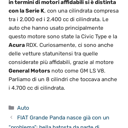
in termini di motori affidabili si è distinta
con la Serie K
, con una cilindrata compresa
tra i 2.000 ed i 2.400 cc di cilindrata. Le
auto che hanno usato principalmente
questo motore sono state la Civic Type e la
Acura
RDX. Curiosamente, ci sono anche
delle vetture statunitensi tra quelle
considerate più affidabili, grazie al motore
General Motors
noto come GM LS V8.
Parliamo di un 8 cilindri che toccava anche
i 4.700 cc di cilindrata.
Categorie
Auto
FIAT Grande Panda nasce già con un
“problema”: bella batosta da parte di