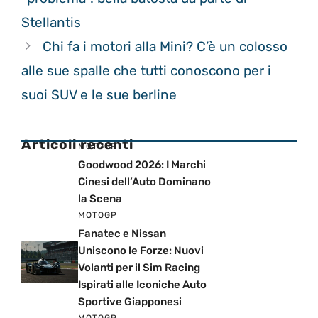
Stellantis
Chi fa i motori alla Mini? C’è un colosso
alle sue spalle che tutti conoscono per i
suoi SUV e le sue berline
Articoli recenti
MOTOGP
Goodwood 2026: I Marchi
Cinesi dell’Auto Dominano
la Scena
MOTOGP
Fanatec e Nissan
Uniscono le Forze: Nuovi
Volanti per il Sim Racing
Ispirati alle Iconiche Auto
Sportive Giapponesi
MOTOGP