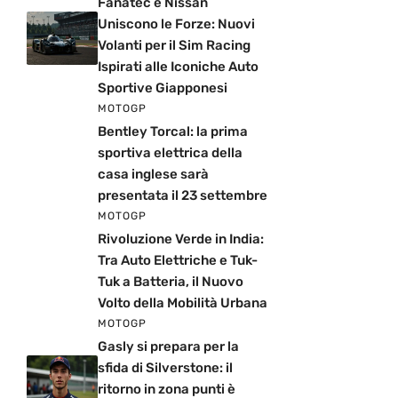
Fanatec e Nissan
Uniscono le Forze: Nuovi
Volanti per il Sim Racing
Ispirati alle Iconiche Auto
Sportive Giapponesi
MOTOGP
Bentley Torcal: la prima
sportiva elettrica della
casa inglese sarà
presentata il 23 settembre
MOTOGP
Rivoluzione Verde in India:
Tra Auto Elettriche e Tuk-
Tuk a Batteria, il Nuovo
Volto della Mobilità Urbana
MOTOGP
Gasly si prepara per la
sfida di Silverstone: il
ritorno in zona punti è