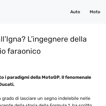
Auto
Moto
l’Igna? L’ingegnere della
io faraonico
to i paradigmi della MotoGP. Il fenomenale
Ducati.
 grado di lasciare un segno indelebile nelle
ente della storia della Formula 1, ha scritto