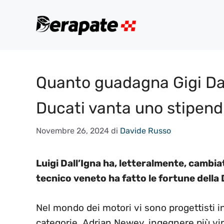
Vai
al
contenuto
Quanto guadagna Gigi Dal
Ducati vanta uno stipend
Novembre 26, 2024
di
Davide Russo
Luigi Dall’Igna ha, letteralmente, cambia
tecnico veneto ha fatto le fortune della 
Nel mondo dei motori vi sono progettisti in
categorie. Adrian Newey, ingegnere più vinc