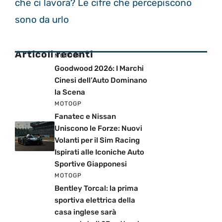
che ci lavora? Le cifre che percepiscono
sono da urlo
Articoli recenti
MOTOGP
Goodwood 2026: I Marchi
Cinesi dell’Auto Dominano
la Scena
MOTOGP
Fanatec e Nissan
Uniscono le Forze: Nuovi
Volanti per il Sim Racing
Ispirati alle Iconiche Auto
Sportive Giapponesi
MOTOGP
Bentley Torcal: la prima
sportiva elettrica della
casa inglese sarà