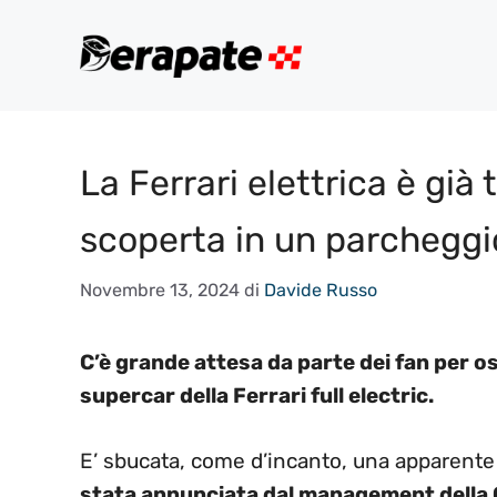
Vai
al
contenuto
La Ferrari elettrica è già t
scoperta in un parcheggi
Novembre 13, 2024
di
Davide Russo
C’è grande attesa da parte dei fan per o
supercar della Ferrari full electric.
E’ sbucata, come d’incanto, una apparente 
stata annunciata dal management dell