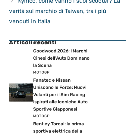
Kymco, come vanno i suoi scooter? La
verità sul marchio di Taiwan, tra i più
venduti in Italia
Articoli recenti
MOTOGP
Goodwood 2026: I Marchi
Cinesi dell’Auto Dominano
la Scena
MOTOGP
Fanatec e Nissan
Uniscono le Forze: Nuovi
Volanti per il Sim Racing
Ispirati alle Iconiche Auto
Sportive Giapponesi
MOTOGP
Bentley Torcal: la prima
sportiva elettrica della