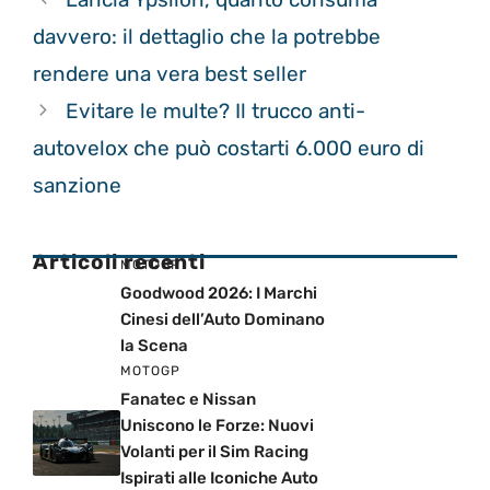
davvero: il dettaglio che la potrebbe
rendere una vera best seller
Evitare le multe? Il trucco anti-
autovelox che può costarti 6.000 euro di
sanzione
Articoli recenti
MOTOGP
Goodwood 2026: I Marchi
Cinesi dell’Auto Dominano
la Scena
MOTOGP
Fanatec e Nissan
Uniscono le Forze: Nuovi
Volanti per il Sim Racing
Ispirati alle Iconiche Auto