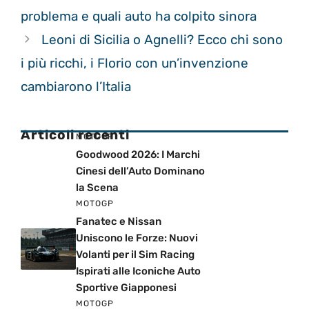
problema e quali auto ha colpito sinora
Leoni di Sicilia o Agnelli? Ecco chi sono
i più ricchi, i Florio con un’invenzione
cambiarono l’Italia
Articoli recenti
MOTOGP
Goodwood 2026: I Marchi
Cinesi dell’Auto Dominano
la Scena
MOTOGP
Fanatec e Nissan
Uniscono le Forze: Nuovi
Volanti per il Sim Racing
Ispirati alle Iconiche Auto
Sportive Giapponesi
MOTOGP