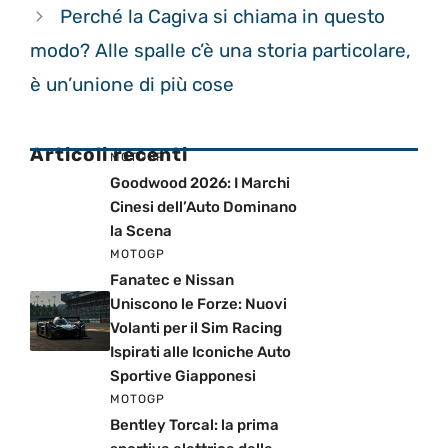
Perché la Cagiva si chiama in questo
modo? Alle spalle c’è una storia particolare,
è un’unione di più cose
Articoli recenti
MOTOGP
Goodwood 2026: I Marchi
Cinesi dell’Auto Dominano
la Scena
MOTOGP
Fanatec e Nissan
Uniscono le Forze: Nuovi
Volanti per il Sim Racing
Ispirati alle Iconiche Auto
Sportive Giapponesi
MOTOGP
Bentley Torcal: la prima