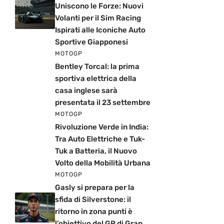
Uniscono le Forze: Nuovi
Volanti per il Sim Racing
Ispirati alle Iconiche Auto
Sportive Giapponesi
MOTOGP
Bentley Torcal: la prima
sportiva elettrica della
casa inglese sarà
presentata il 23 settembre
MOTOGP
Rivoluzione Verde in India:
Tra Auto Elettriche e Tuk-
Tuk a Batteria, il Nuovo
Volto della Mobilità Urbana
MOTOGP
Gasly si prepara per la
sfida di Silverstone: il
ritorno in zona punti è
l’obiettivo del GP di Gran