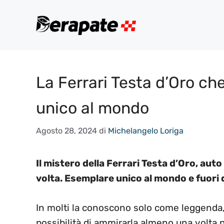
Vai
al
contenuto
La Ferrari Testa d’Oro ch
unico al mondo
Agosto 28, 2024
di
Michelangelo Loriga
Il mistero della Ferrari Testa d’Oro, auto
volta. Esemplare unico al mondo e fuori d
In molti la conoscono solo come leggenda, 
possibilità di ammirarla almeno una volta ne