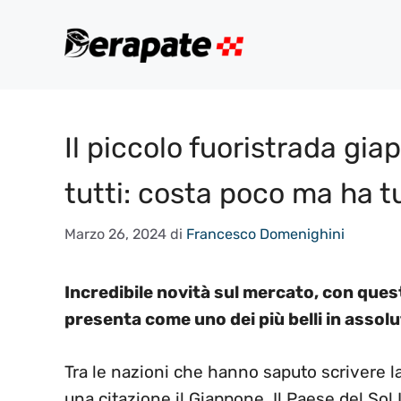
Vai
al
contenuto
Il piccolo fuoristrada g
tutti: costa poco ma ha t
Marzo 26, 2024
di
Francesco Domenighini
Incredibile novità sul mercato, con ques
presenta come uno dei più belli in assolu
Tra le nazioni che hanno saputo scrivere la
una citazione il Giappone. Il Paese del Sol